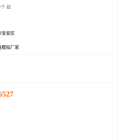
/个 起
市宝安区
庭模拟厂家
6527