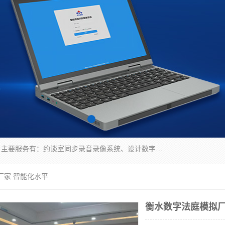
深圳鼎立宏泰科技有限公司专注做语音录像系统；主要服务有：约谈室同步录音录像系统、设计数字询问同步录音录像、数字约谈室同步录音录像、公开听证室、智慧庭审、智能语音识别转写、远程提讯（提审）、记录仪、远程指挥综合管理平台、录播系统等
厂家 智能化水平
衡水数字法庭模拟厂