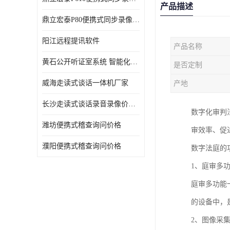
产品描述
鼎立宏泰P80便携式同步录像设备支持双光驱加硬盘同步实时刻录哈希值加密画面合成远程指挥电子笔录温湿度音视频采集视频显示等功能于一体的移动办案终端
阳江远程提讯软件
产品名称
黄石公开听证室系统 智能化水平
是否定制
威海走读式谈话一体机厂家
产地
长沙走读式谈话录音录像价格 高清录屏模式
数字化审判
潍坊便携式稽查询问价格
审效率、促
濮阳便携式稽查询问价格
数字法庭的
1、庭审多
庭审多功能
的设备中，
2、图像采