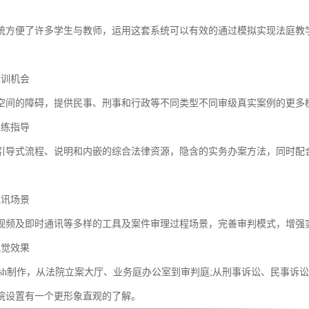
统方便了许多学生与教师，运用这套系统可以有效的通过模拟实现法庭教
实训机会
空间的障碍，提供民事、刑事和行政等不同类型不同审级真实案例的更多
训练指导
引导式流程、说明和内嵌的综合法律资源，隐含的实务办案方法，同时配
视讯场景
视频及即时通讯等多样的工具及案件审理过程场景，完善审判模式，增强
视觉效果
lash制作，从法院立案大厅、业务庭办公室到审判庭;从刑事诉讼、民事
院设置有一个更形象直观的了解。