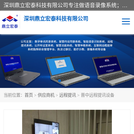
深圳鼎立宏泰科技有限公司专注做语音录像系统；主要服务有：约谈室同步录音录像系统、设计数字询问同步录音录像、数字约谈室同步录音录像、公开听证室、智慧庭审、智能语音识别转写、远程提讯（提审）、记录仪、远程指挥综合管理平台、录播系统等
深圳鼎立宏泰科技有限公司
同步录音录像设备
便携式审讯设备
数字法庭
听证室
远程提讯
语音识别
当前位置：
首页
>
供应商机
>
远程提讯
> 晋中远程提讯设备