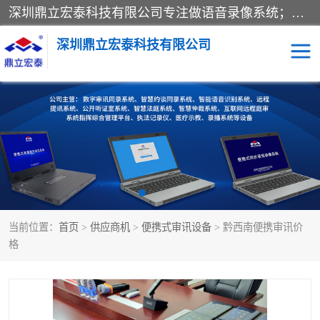
深圳鼎立宏泰科技有限公司专注做语音录像系统；主要服务有：约谈室同步录音录像系统、设计数字询问同步录音录像、数字约谈室同步录音录像、公开听证室、智慧庭审、智能语音识别转写、远程提讯（提审）、记录仪、远程指挥综合管理平台、录播系统等
深圳鼎立宏泰科技有限公司
同步录音录像设备
便携式审讯设备
数字法庭
听证室
远程提讯
语音识别
当前位置：
首页
>
供应商机
>
便携式审讯设备
> 黔西南便携审讯价
格