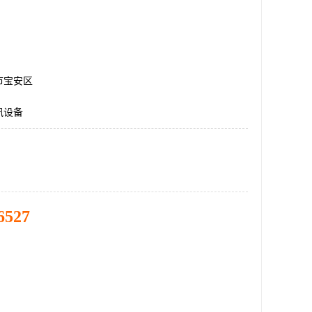
市宝安区
讯设备
6527