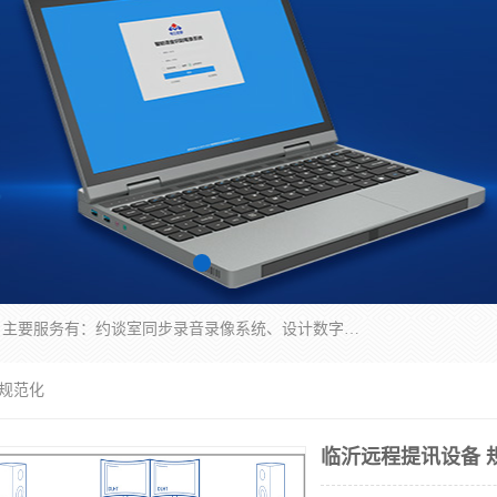
深圳鼎立宏泰科技有限公司专注做语音录像系统；主要服务有：约谈室同步录音录像系统、设计数字询问同步录音录像、数字约谈室同步录音录像、公开听证室、智慧庭审、智能语音识别转写、远程提讯（提审）、记录仪、远程指挥综合管理平台、录播系统等
 规范化
临沂远程提讯设备 