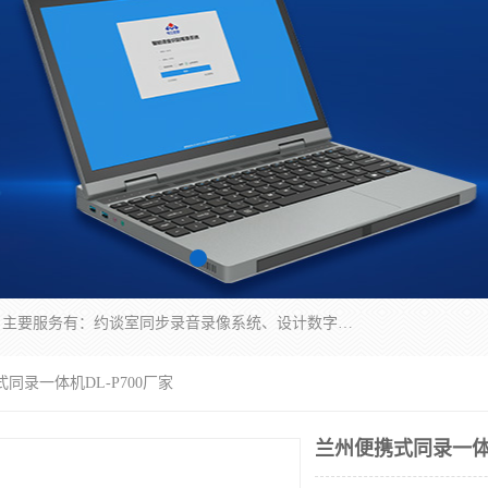
深圳鼎立宏泰科技有限公司专注做语音录像系统；主要服务有：约谈室同步录音录像系统、设计数字询问同步录音录像、数字约谈室同步录音录像、公开听证室、智慧庭审、智能语音识别转写、远程提讯（提审）、记录仪、远程指挥综合管理平台、录播系统等
式同录一体机DL-P700厂家
兰州便携式同录一体机