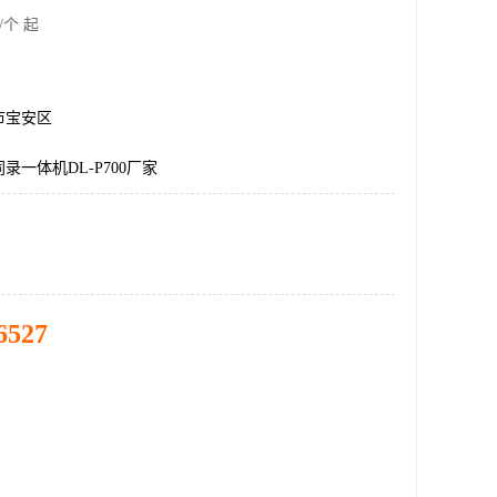
/个 起
市宝安区
录一体机DL-P700厂家
6527