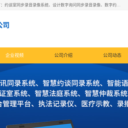
深圳鼎立宏泰科技有限公司专注做语音录像系统；主要服务有：约谈室同步录音录像系统、设计数字询问同步录音录像、数字约谈室同步录音录像、公开听证室、智慧庭审、智能语音识别转写、远程提讯（提审）、记录仪、远程指挥综合管理平台、录播系统等
公司
企业视频
公司介绍
公司动态