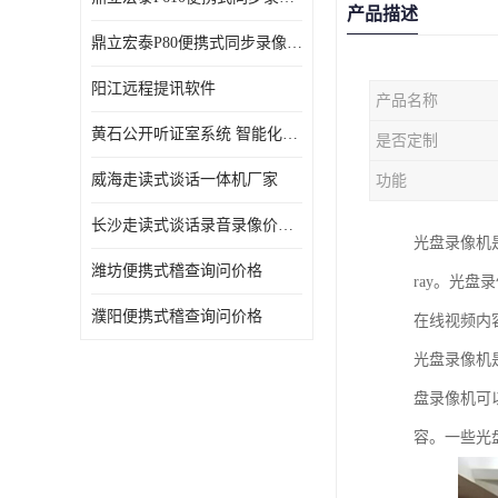
产品描述
鼎立宏泰P80便携式同步录像设备支持双光驱加硬盘同步实时刻录哈希值加密画面合成远程指挥电子笔录温湿度音视频采集视频显示等功能于一体的移动办案终端
阳江远程提讯软件
产品名称
黄石公开听证室系统 智能化水平
是否定制
威海走读式谈话一体机厂家
功能
长沙走读式谈话录音录像价格 高清录屏模式
光盘录像机
潍坊便携式稽查询问价格
ray。光
濮阳便携式稽查询问价格
在线视频内
光盘录像机
盘录像机可
容。一些光