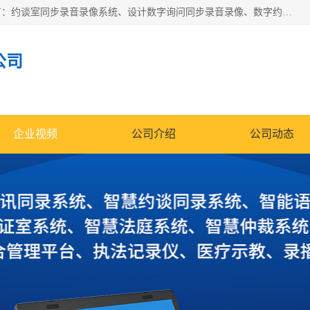
深圳鼎立宏泰科技有限公司专注做语音录像系统；主要服务有：约谈室同步录音录像系统、设计数字询问同步录音录像、数字约谈室同步录音录像、公开听证室、智慧庭审、智能语音识别转写、远程提讯（提审）、记录仪、远程指挥综合管理平台、录播系统等
公司
企业视频
公司介绍
公司动态