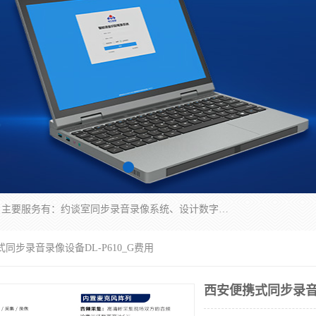
深圳鼎立宏泰科技有限公司专注做语音录像系统；主要服务有：约谈室同步录音录像系统、设计数字询问同步录音录像、数字约谈室同步录音录像、公开听证室、智慧庭审、智能语音识别转写、远程提讯（提审）、记录仪、远程指挥综合管理平台、录播系统等
式同步录音录像设备DL-P610_G费用
西安便携式同步录音录