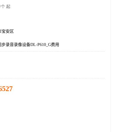
/个 起
市宝安区
步录音录像设备DL-P610_G费用
6527