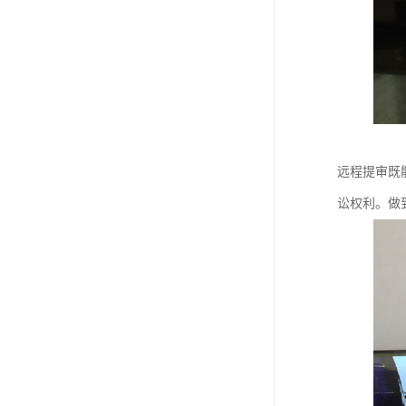
远程提审既
讼权利。做