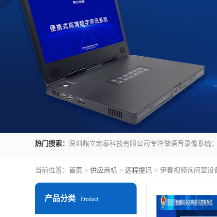
热门搜索：
当前位置：
首页
>
供应商机
>
远程提讯
> 伊春视频询问室设
产品分类
Product