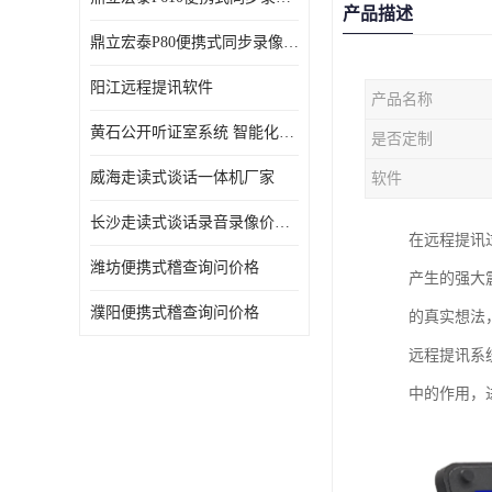
产品描述
鼎立宏泰P80便携式同步录像设备支持双光驱加硬盘同步实时刻录哈希值加密画面合成远程指挥电子笔录温湿度音视频采集视频显示等功能于一体的移动办案终端
阳江远程提讯软件
产品名称
黄石公开听证室系统 智能化水平
是否定制
威海走读式谈话一体机厂家
软件
长沙走读式谈话录音录像价格 高清录屏模式
在远程提讯
潍坊便携式稽查询问价格
产生的强大
濮阳便携式稽查询问价格
的真实想法
远程提讯系
中的作用，