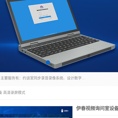
深圳鼎立宏泰科技有限公司专注做语音录像系统；主要服务有：约谈室同步录音录像系统、设计数字询问同步录音录像、数字约谈室同步录音录像、公开听证室、智慧庭审、智能语音识别转写、远程提讯（提审）、记录仪、远程指挥综合管理平台、录播系统等
备 高清录屏模式
伊春视频询问室设备