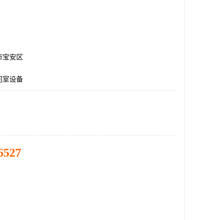
市宝安区
问室设备
6527