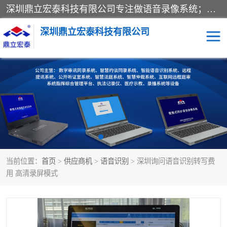
深圳鼎立宏泰科技有限公司专注做语音录像系统；主要服务有：约谈室同步录音录像系统、设计数字询问同步录音录像、数字约谈室同步录音录像、公开听证室、智慧庭审、智能语音识别转写、远程提讯（提审）、记录仪、远程指挥综合管理平台、录播系统等
深圳鼎立宏泰科技有限公司
同步录音录像设备
便携式审讯设备
数字法庭
听证室
远程提讯
语音识别
当前位置：
首页
>
供应商机
>
语音识别
> 深圳询问语音识别转写费
用 高清录屏模式