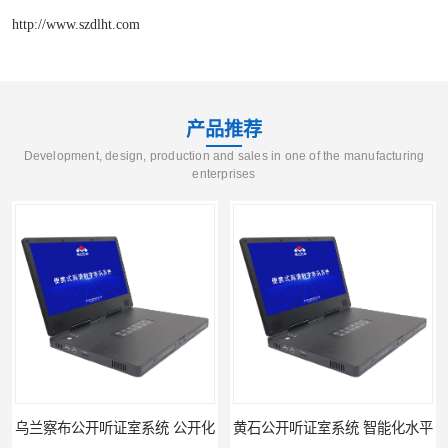
http://www.szdlht.com
产品推荐
Development, design, production and sales in one of the manufacturing
enterprises
开化
黄石公开听证室系统 智能化水平