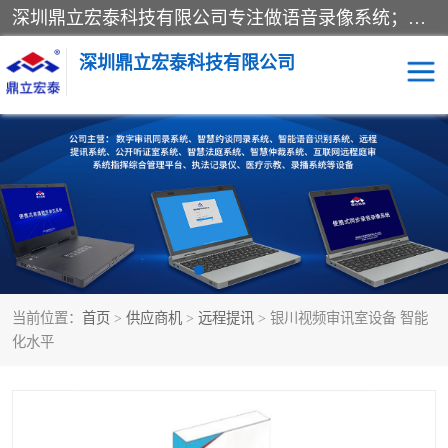
深圳鼎立宏泰科技有限公司专注做语音录像系统；主要服务有：约谈室同步录音录像系统、设计数字询问同步录音录像、数字约谈室同步录音录像、公开听证室、智慧庭审、智能语音识别转写、远程提讯（提审）、记录仪、远程指挥综合管理平台、录播系统等
深圳鼎立宏泰科技有限公司
同步录音录像设备
便携式审讯设备
数字法庭
听证室
远程提讯
语音识别
当前位置：
首页
>
供应商机
>
远程提讯
> 银川视频审讯室设备 智能
化水平