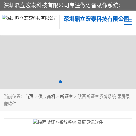
深圳鼎立宏泰科技有限公司专注做语音录像系统；主要服务有：约谈室同步录音录像系统、设计数字询问同步录音录像、数字约谈室同步录音录像、公开听证室、智慧庭审、智能语音识别转写、远程提讯（提审）、记录仪、远程指挥综合管理平台、录播系统等
深圳鼎立宏泰科技有限公司
同步录音录像设备
便携式审讯设备
数字法庭
听证室
远程提讯
语音识别
当前位置：
首页
>
供应商机
>
听证室
> 陕西听证室系统系统 录屏录
像软件