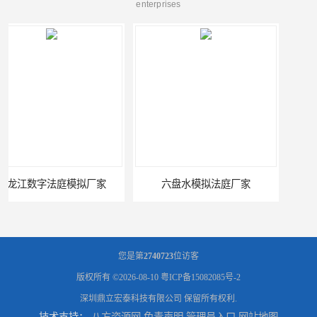
enterprises
家
六盘水模拟法庭厂家
您是第
2740723
位访客
版权所有 ©2026-08-10
粤ICP备15082085号-2
深圳鼎立宏泰科技有限公司
保留所有权利.
技术支持：
八方资源网
免责声明
管理员入口
网站地图