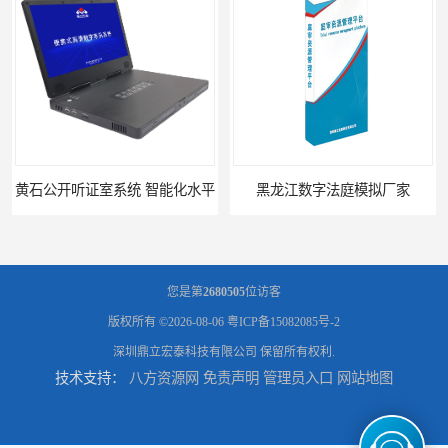
黄石公开听证室系统 智能化水平
黑龙江数字法庭模拟厂家
您是第
2680505
位访客
版权所有 ©2026-08-06
粤ICP备15082085号-2
深圳鼎立宏泰科技有限公司
保留所有权利.
技术支持：
八方资源网
免责声明
管理员入口
网站地图
六盘水模拟法庭厂家
承德心理咨询录像室厂家