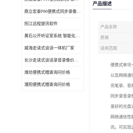
产品描述
鼎立宏泰P80便携式同步录像设备支持双光驱加硬盘同步实时刻录哈希值加密画面合成远程指挥电子笔录温湿度音视频采集视频显示等功能于一体的移动办案终端
阳江远程提讯软件
产品名称
黄石公开听证室系统 智能化水平
质保
威海走读式谈话一体机厂家
适用范围
长沙走读式谈话录音录像价格 高清录屏模式
便携式审讯
潍坊便携式稽查询问价格
以及网络通
濮阳便携式稽查询问价格
讯笔录、音
同步录音录
录好的光盘
网络通信性
讯。可实现