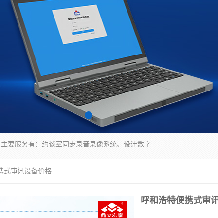
深圳鼎立宏泰科技有限公司专注做语音录像系统；主要服务有：约谈室同步录音录像系统、设计数字询问同步录音录像、数字约谈室同步录音录像、公开听证室、智慧庭审、智能语音识别转写、远程提讯（提审）、记录仪、远程指挥综合管理平台、录播系统等
便携式审讯设备价格
呼和浩特便携式审