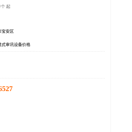
/个 起
市宝安区
携式审讯设备价格
6527