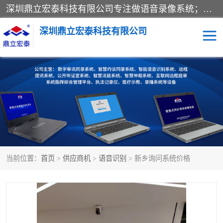
深圳鼎立宏泰科技有限公司专注做语音录像系统；主要服务有：约谈室同步录音录像系统、设计数字询问同步录音录像、数字约谈室同步录音录像、公开听证室、智慧庭审、智能语音识别转写、远程提讯（提审）、记录仪、远程指挥综合管理平台、录播系统等
深圳鼎立宏泰科技有限公司
同步录音录像设备
便携式审讯设备
数字法庭
听证室
远程提讯
语音识别
当前位置：
首页
>
供应商机
>
语音识别
> 新乡询问系统价格