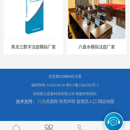
黑龙江数字法庭模拟厂家
六盘水模拟法庭厂家
您是第
2729854
位访客
版权所有 ©2026-08-09
粤ICP备15082085号-2
深圳鼎立宏泰科技有限公司
保留所有权利.
技术支持：
八方资源网
免责声明
管理员入口
网站地图
承德心理咨询录像室厂家
潍坊智能语音识别转写费用 规范化