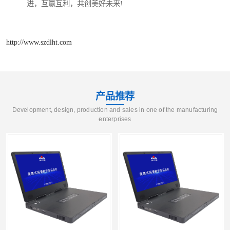
进，互赢互利，共创美好未来!
http://www.szdlht.com
产品推荐
Development, design, production and sales in one of the manufacturing
enterprises