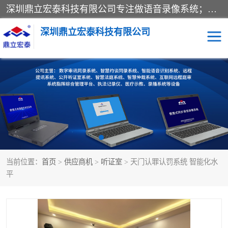
深圳鼎立宏泰科技有限公司专注做语音录像系统；主要服务有：约谈室同步录音录像系统、设计数字询问同步录音录像、数字约谈室同步录音录像、公开听证室、智慧庭审、智能语音识别转写、远程提讯（提审）、记录仪、远程指挥综合管理平台、录播系统等
深圳鼎立宏泰科技有限公司
同步录音录像设备
便携式审讯设备
数字法庭
听证室
远程提讯
语音识别
当前位置：
首页
>
供应商机
>
听证室
> 天门认罪认罚系统 智能化水
平