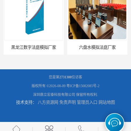
黑龙江数字法庭模拟厂家
六盘水模拟法庭厂家
您是第
2731300
位访客
版权所有 ©2026-08-09
粤ICP备15082085号-2
深圳鼎立宏泰科技有限公司
保留所有权利.
技术支持：
八方资源网
免责声明
管理员入口
网站地图
承德心理咨询录像室厂家
潍坊智能语音识别转写费用 规范化