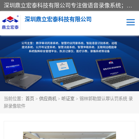
深圳鼎立宏泰科技有限公司专注做语音录像系统；主要服务有：约谈室同步录音录像系统、设计数字询问同步录音录像、数字约谈室同步录音录像、公开听证室、智慧庭审、智能语音识别转写、远程提讯（提审）、记录仪、远程指挥综合管理平台、录播系统等
深圳鼎立宏泰科技有限公司
同步录音录像设备
便携式审讯设备
数字法庭
听证室
远程提讯
语音识别
当前位置：
首页
>
供应商机
>
听证室
> 锡林郭勒盟认罪认罚系统 录
屏录像软件