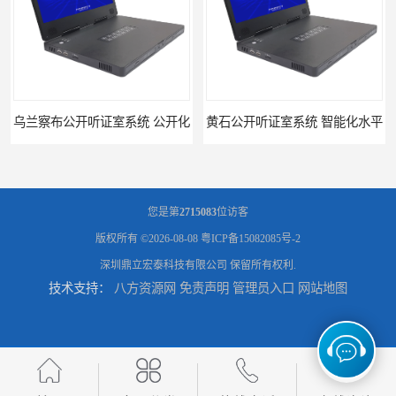
听证室系统 公开化
黄石公开听证室系统 智能化水平
您是第
2715083
位访客
版权所有 ©2026-08-08
粤ICP备15082085号-2
深圳鼎立宏泰科技有限公司
保留所有权利.
技术支持：
八方资源网
免责声明
管理员入口
网站地图
黑龙江数字法庭模拟厂家
六盘水模拟法庭厂家