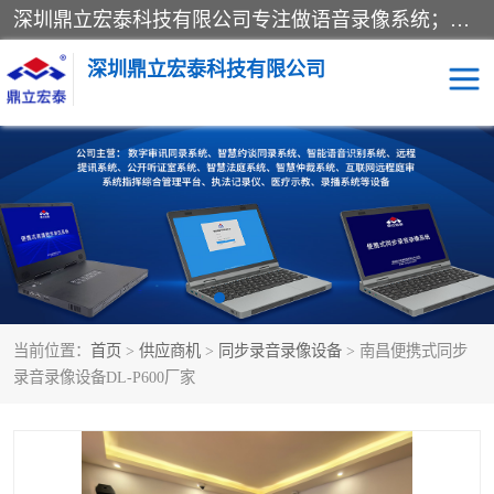
深圳鼎立宏泰科技有限公司专注做语音录像系统；主要服务有：约谈室同步录音录像系统、设计数字询问同步录音录像、数字约谈室同步录音录像、公开听证室、智慧庭审、智能语音识别转写、远程提讯（提审）、记录仪、远程指挥综合管理平台、录播系统等
深圳鼎立宏泰科技有限公司
同步录音录像设备
便携式审讯设备
数字法庭
听证室
远程提讯
语音识别
当前位置：
首页
>
供应商机
>
同步录音录像设备
> 南昌便携式同步
录音录像设备DL-P600厂家