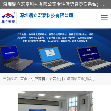
深圳鼎立宏泰科技有限公司专注做语音录像系统；主要服务有：约谈室同步录音录像系统、设计数字询问同步录音录像、数字约谈室同步录音录像、公开听证室、智慧庭审、智能语音识别转写、远程提讯（提审）、记录仪、远程指挥综合管理平台、录播系统等
深圳鼎立宏泰科技有限公司
同步录音录像设备
便携式审讯设备
数字法庭
听证室
远程提讯
语音识别
当前位置：
首页
>
供应商机
>
语音识别
> 济南语音识别费用