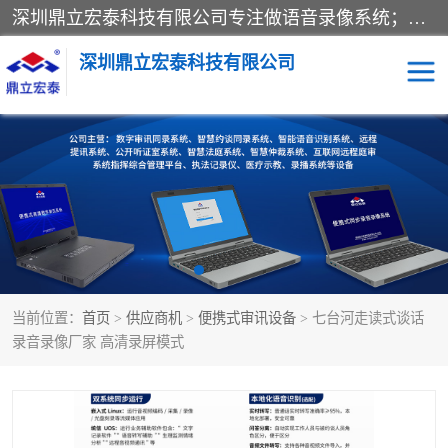
深圳鼎立宏泰科技有限公司专注做语音录像系统；主要服务有：约谈室同步录音录像系统、设计数字询问同步录音录像、数字约谈室同步录音录像、公开听证室、智慧庭审、智能语音识别转写、远程提讯（提审）、记录仪、远程指挥综合管理平台、录播系统等
深圳鼎立宏泰科技有限公司
同步录音录像设备
便携式审讯设备
数字法庭
听证室
远程提讯
语音识别
当前位置：
首页
>
供应商机
>
便携式审讯设备
> 七台河走读式谈话
录音录像厂家 高清录屏模式