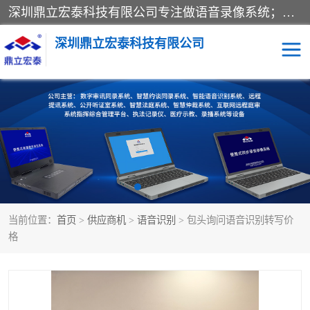
深圳鼎立宏泰科技有限公司专注做语音录像系统；主要服务有：约谈室同步录音录像系统、设计数字询问同步录音录像、数字约谈室同步录音录像、公开听证室、智慧庭审、智能语音识别转写、远程提讯（提审）、记录仪、远程指挥综合管理平台、录播系统等
深圳鼎立宏泰科技有限公司
同步录音录像设备
便携式审讯设备
数字法庭
听证室
远程提讯
语音识别
当前位置：
首页
>
供应商机
>
语音识别
> 包头询问语音识别转写价
格