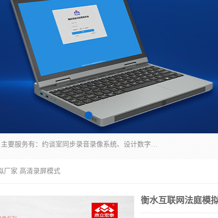
深圳鼎立宏泰科技有限公司专注做语音录像系统；主要服务有：约谈室同步录音录像系统、设计数字询问同步录音录像、数字约谈室同步录音录像、公开听证室、智慧庭审、智能语音识别转写、远程提讯（提审）、记录仪、远程指挥综合管理平台、录播系统等
拟厂家 高清录屏模式
衡水互联网法庭模拟