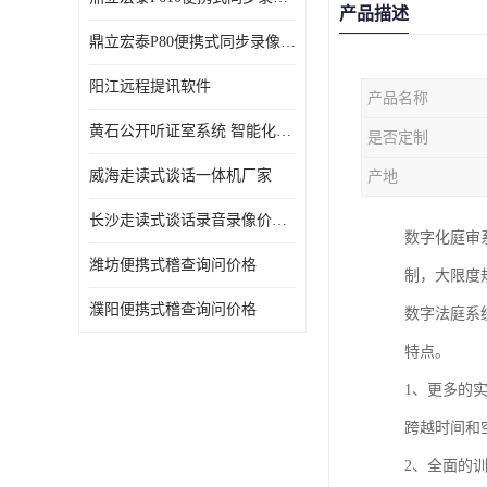
产品描述
鼎立宏泰P80便携式同步录像设备支持双光驱加硬盘同步实时刻录哈希值加密画面合成远程指挥电子笔录温湿度音视频采集视频显示等功能于一体的移动办案终端
阳江远程提讯软件
产品名称
黄石公开听证室系统 智能化水平
是否定制
威海走读式谈话一体机厂家
产地
长沙走读式谈话录音录像价格 高清录屏模式
数字化庭审
潍坊便携式稽查询问价格
制，大限度
濮阳便携式稽查询问价格
数字法庭系
特点。
1、更多的
跨越时间和
2、全面的