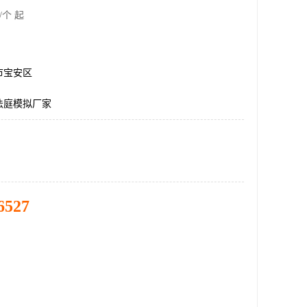
/个 起
市宝安区
法庭模拟厂家
6527