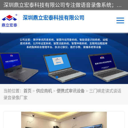
深圳鼎立宏泰科技有限公司专注做语音录像系统；主要服务有：约谈室同步录音录像系统、设计数字询问同步录音录像、数字约谈室同步录音录像、公开听证室、智慧庭审、智能语音识别转写、远程提讯（提审）、记录仪、远程指挥综合管理平台、录播系统等
深圳鼎立宏泰科技有限公司
同步录音录像设备
便携式审讯设备
数字法庭
听证室
远程提讯
语音识别
当前位置：
首页
>
供应商机
>
便携式审讯设备
> 三门峡走读式谈话
录音录像厂家