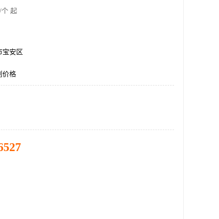
/个 起
市宝安区
别价格
6527