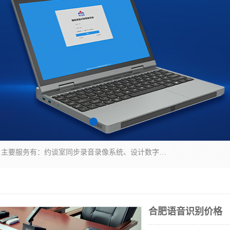
深圳鼎立宏泰科技有限公司专注做语音录像系统；主要服务有：约谈室同步录音录像系统、设计数字询问同步录音录像、数字约谈室同步录音录像、公开听证室、智慧庭审、智能语音识别转写、远程提讯（提审）、记录仪、远程指挥综合管理平台、录播系统等
合肥语音识别价格