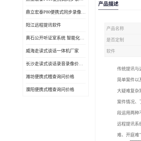
产品描述
鼎立宏泰P80便携式同步录像设备支持双光驱加硬盘同步实时刻录哈希值加密画面合成远程指挥电子笔录温湿度音视频采集视频显示等功能于一体的移动办案终端
阳江远程提讯软件
产品名称
黄石公开听证室系统 智能化水平
是否定制
威海走读式谈话一体机厂家
软件
长沙走读式谈话录音录像价格 高清录屏模式
传统提讯与
潍坊便携式稽查询问价格
简单案件以
濮阳便携式稽查询问价格
大疑难复杂
案件情况、
段运用两种
远程提讯系
难、开庭难