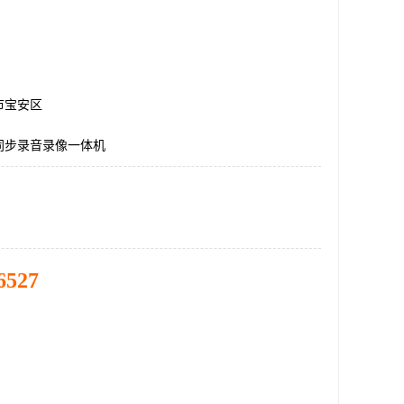
市宝安区
同步录音录像一体机
6527