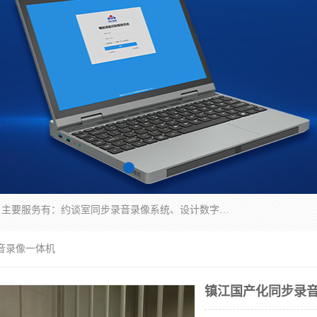
深圳鼎立宏泰科技有限公司专注做语音录像系统；主要服务有：约谈室同步录音录像系统、设计数字询问同步录音录像、数字约谈室同步录音录像、公开听证室、智慧庭审、智能语音识别转写、远程提讯（提审）、记录仪、远程指挥综合管理平台、录播系统等
音录像一体机
镇江国产化同步录