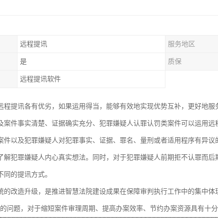
远程提讯
服务地区
是
质保
远程提讯软件
远程提讯各有优劣，如果运用得当，能够有效地实现优势互补，更好地服
及案件事实清楚、证据确实充分、犯罪嫌疑人认罪认罚类案件可以运用远
案件以及犯罪嫌疑人对犯罪事实、证据、罪名、量刑或者适用程序有异议
了解犯罪嫌疑人内心真实想法。同时，对于犯罪嫌疑人前期拒不认罪而后
不同的提讯方式。
统的改造升级，是推进智慧法院建设成果在保障审判执行工作中的集中体
”的问题，对于缩短案件审理周期、提高办案效率、节约办案资源具有十