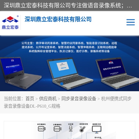
深圳鼎立宏泰科技有限公司专注做语音录像系统；主要服务有：约谈室同步录音录像系统、设计数字询问同步录音录像、数字约谈室同步录音录像、公开听证室、智慧庭审、智能语音识别转写、远程提讯（提审）、记录仪、远程指挥综合管理平台、录播系统等
深圳鼎立宏泰科技有限公司
同步录音录像设备
便携式审讯设备
数字法庭
听证室
远程提讯
语音识别
当前位置：
首页
>
供应商机
>
同步录音录像设备
> 杭州便携式同步
录音录像设备DL-P610_G规格