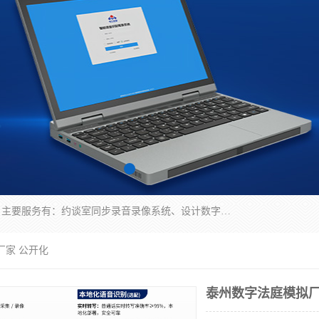
深圳鼎立宏泰科技有限公司专注做语音录像系统；主要服务有：约谈室同步录音录像系统、设计数字询问同步录音录像、数字约谈室同步录音录像、公开听证室、智慧庭审、智能语音识别转写、远程提讯（提审）、记录仪、远程指挥综合管理平台、录播系统等
厂家 公开化
泰州数字法庭模拟厂