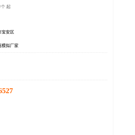
/个 起
市宝安区
庭模拟厂家
6527