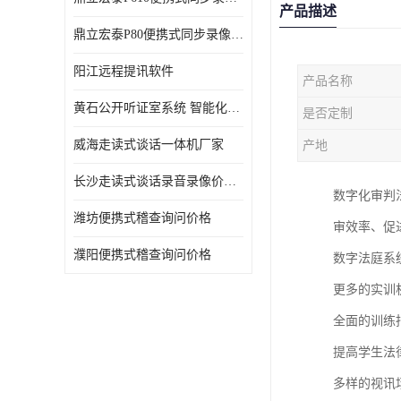
产品描述
鼎立宏泰P80便携式同步录像设备支持双光驱加硬盘同步实时刻录哈希值加密画面合成远程指挥电子笔录温湿度音视频采集视频显示等功能于一体的移动办案终端
阳江远程提讯软件
产品名称
黄石公开听证室系统 智能化水平
是否定制
威海走读式谈话一体机厂家
产地
长沙走读式谈话录音录像价格 高清录屏模式
数字化审判
潍坊便携式稽查询问价格
审效率、促
濮阳便携式稽查询问价格
数字法庭系
更多的实训
全面的训练
提高学生法
多样的视讯