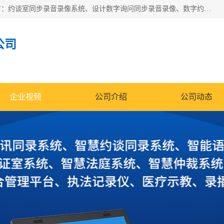
深圳鼎立宏泰科技有限公司专注做语音录像系统；主要服务有：约谈室同步录音录像系统、设计数字询问同步录音录像、数字约谈室同步录音录像、公开听证室、智慧庭审、智能语音识别转写、远程提讯（提审）、记录仪、远程指挥综合管理平台、录播系统等
公司
企业视频
公司介绍
公司动态