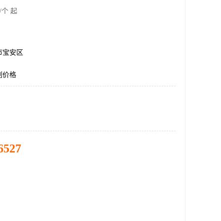
/个 起
市宝安区
别价格
6527