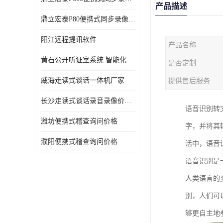
产品描述
鼎立宏泰P80便携式同步录像设备支持双光驱加硬盘同步实时刻录哈希值加密画面合成远程指挥电子笔录温湿度音视频采集视频显示等功能于一体的移动办案终端
阳江远程提讯软件
产品名称
黄石公开听证室系统 智能化水平
是否定制
威海走读式谈话一体机厂家
提供售后服务
长沙走读式谈话录音录像价格 高清录屏模式
语音识别转
潍坊便携式稽查询问价格
字，并将其
濮阳便携式稽查询问价格
活中，语音
语音识别是
人类语言的
别，人们可
够更自主地