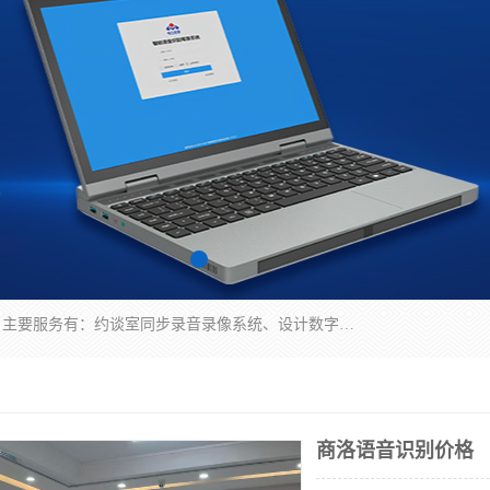
深圳鼎立宏泰科技有限公司专注做语音录像系统；主要服务有：约谈室同步录音录像系统、设计数字询问同步录音录像、数字约谈室同步录音录像、公开听证室、智慧庭审、智能语音识别转写、远程提讯（提审）、记录仪、远程指挥综合管理平台、录播系统等
商洛语音识别价格