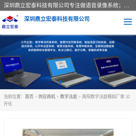
深圳鼎立宏泰科技有限公司专注做语音录像系统；主要服务有：约谈室同步录音录像系统、设计数字询问同步录音录像、数字约谈室同步录音录像、公开听证室、智慧庭审、智能语音识别转写、远程提讯（提审）、记录仪、远程指挥综合管理平台、录播系统等
深圳鼎立宏泰科技有限公司
同步录音录像设备
便携式审讯设备
数字法庭
听证室
远程提讯
语音识别
当前位置：
首页
>
供应商机
>
数字法庭
> 南阳数字法庭模拟厂家 公
开化