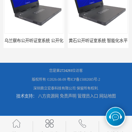
兰察布公开听证室系统 公开化
黄石公开听证室系统 智能化水平
您是第
2724293
位访客
版权所有 ©2026-08-09
粤ICP备15082085号-2
深圳鼎立宏泰科技有限公司
保留所有权利.
技术支持：
八方资源网
免责声明
管理员入口
网站地图
黑龙江数字法庭模拟厂家
六盘水模拟法庭厂家