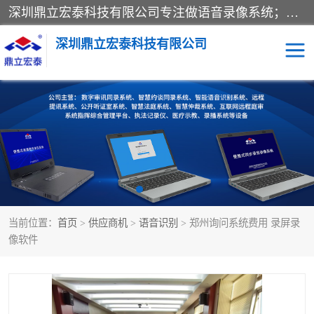
深圳鼎立宏泰科技有限公司专注做语音录像系统；主要服务有：约谈室同步录音录像系统、设计数字询问同步录音录像、数字约谈室同步录音录像、公开听证室、智慧庭审、智能语音识别转写、远程提讯（提审）、记录仪、远程指挥综合管理平台、录播系统等
深圳鼎立宏泰科技有限公司
同步录音录像设备
便携式审讯设备
数字法庭
听证室
远程提讯
语音识别
当前位置：
首页
>
供应商机
>
语音识别
> 郑州询问系统费用 录屏录
像软件