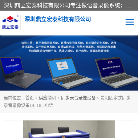
深圳鼎立宏泰科技有限公司专注做语音录像系统；主要服务有：约谈室同步录音录像系统、设计数字询问同步录音录像、数字约谈室同步录音录像、公开听证室、智慧庭审、智能语音识别转写、远程提讯（提审）、记录仪、远程指挥综合管理平台、录播系统等
深圳鼎立宏泰科技有限公司
同步录音录像设备
便携式审讯设备
数字法庭
听证室
远程提讯
语音识别
当前位置：
首页
>
供应商机
>
同步录音录像设备
> 贵阳固定式同步
录音录像设备DL-HF5电话