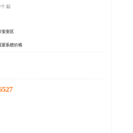
/个 起
市宝安区
话室系统价格
6527