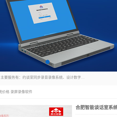
深圳鼎立宏泰科技有限公司专注做语音录像系统；主要服务有：约谈室同步录音录像系统、设计数字询问同步录音录像、数字约谈室同步录音录像、公开听证室、智慧庭审、智能语音识别转写、远程提讯（提审）、记录仪、远程指挥综合管理平台、录播系统等
统价格 录屏录像软件
合肥智能谈话室系统