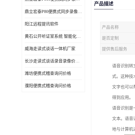
产品描述
鼎立宏泰P80便携式同步录像设备支持双光驱加硬盘同步实时刻录哈希值加密画面合成远程指挥电子笔录温湿度音视频采集视频显示等功能于一体的移动办案终端
阳江远程提讯软件
产品名称
黄石公开听证室系统 智能化水平
是否定制
威海走读式谈话一体机厂家
提供售后服务
长沙走读式谈话录音录像价格 高清录屏模式
语音识别转
潍坊便携式稽查询问价格
式。这种技
濮阳便携式稽查询问价格
文字也可以
得到应用。
语音识别是
文本。语音
地与计算机