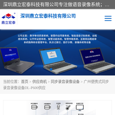
深圳鼎立宏泰科技有限公司专注做语音录像系统；主要服务有：约谈室同步录音录像系统、设计数字询问同步录音录像、数字约谈室同步录音录像、公开听证室、智慧庭审、智能语音识别转写、远程提讯（提审）、记录仪、远程指挥综合管理平台、录播系统等
深圳鼎立宏泰科技有限公司
同步录音录像设备
便携式审讯设备
数字法庭
听证室
远程提讯
语音识别
当前位置：
首页
>
供应商机
>
同步录音录像设备
> 广州便携式同步
录音录像设备DL-P600供应