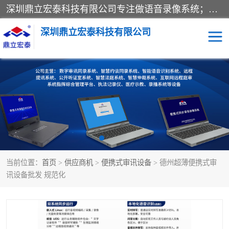
深圳鼎立宏泰科技有限公司专注做语音录像系统；主要服务有：约谈室同步录音录像系统、设计数字询问同步录音录像、数字约谈室同步录音录像、公开听证室、智慧庭审、智能语音识别转写、远程提讯（提审）、记录仪、远程指挥综合管理平台、录播系统等
深圳鼎立宏泰科技有限公司
同步录音录像设备
便携式审讯设备
数字法庭
听证室
远程提讯
语音识别
当前位置：
首页
>
供应商机
>
便携式审讯设备
> 德州超薄便携式审
讯设备批发 规范化