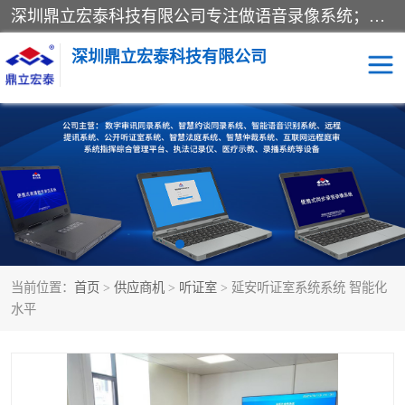
深圳鼎立宏泰科技有限公司专注做语音录像系统；主要服务有：约谈室同步录音录像系统、设计数字询问同步录音录像、数字约谈室同步录音录像、公开听证室、智慧庭审、智能语音识别转写、远程提讯（提审）、记录仪、远程指挥综合管理平台、录播系统等
深圳鼎立宏泰科技有限公司
同步录音录像设备
便携式审讯设备
数字法庭
听证室
远程提讯
语音识别
当前位置：
首页
>
供应商机
>
听证室
> 延安听证室系统系统 智能化
水平