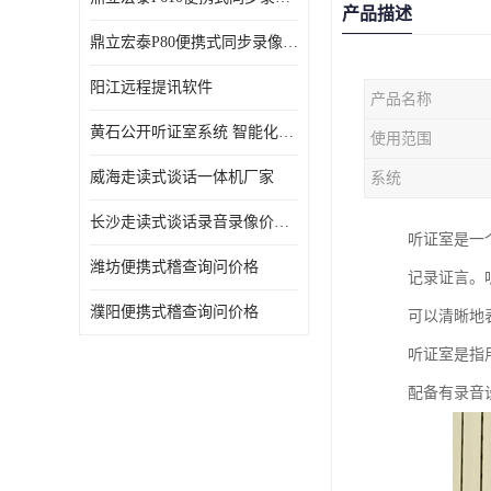
产品描述
鼎立宏泰P80便携式同步录像设备支持双光驱加硬盘同步实时刻录哈希值加密画面合成远程指挥电子笔录温湿度音视频采集视频显示等功能于一体的移动办案终端
阳江远程提讯软件
产品名称
黄石公开听证室系统 智能化水平
使用范围
威海走读式谈话一体机厂家
系统
长沙走读式谈话录音录像价格 高清录屏模式
听证室是一
潍坊便携式稽查询问价格
记录证言。
濮阳便携式稽查询问价格
可以清晰地
听证室是指
配备有录音