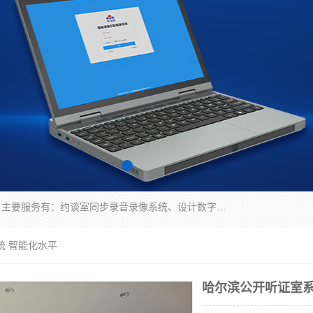
深圳鼎立宏泰科技有限公司专注做语音录像系统；主要服务有：约谈室同步录音录像系统、设计数字询问同步录音录像、数字约谈室同步录音录像、公开听证室、智慧庭审、智能语音识别转写、远程提讯（提审）、记录仪、远程指挥综合管理平台、录播系统等
统 智能化水平
哈尔滨公开听证室系