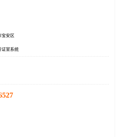
市宝安区
听证室系统
6527