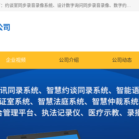
深圳鼎立宏泰科技有限公司专注做语音录像系统；主要服务有：约谈室同步录音录像系统、设计数字询问同步录音录像、数字约谈室同步录音录像、公开听证室、智慧庭审、智能语音识别转写、远程提讯（提审）、记录仪、远程指挥综合管理平台、录播系统等
公司
企业视频
公司介绍
公司动态