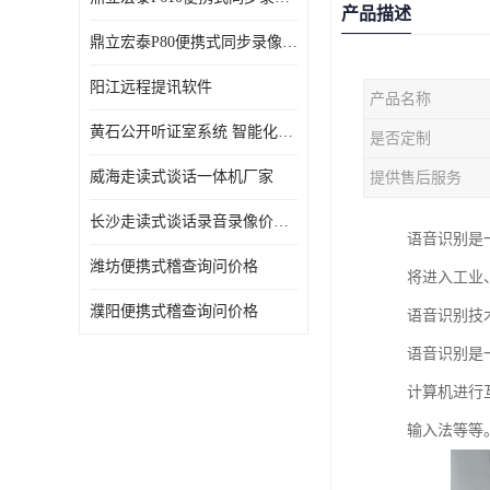
产品描述
鼎立宏泰P80便携式同步录像设备支持双光驱加硬盘同步实时刻录哈希值加密画面合成远程指挥电子笔录温湿度音视频采集视频显示等功能于一体的移动办案终端
阳江远程提讯软件
产品名称
黄石公开听证室系统 智能化水平
是否定制
威海走读式谈话一体机厂家
提供售后服务
长沙走读式谈话录音录像价格 高清录屏模式
语音识别是
潍坊便携式稽查询问价格
将进入工业
濮阳便携式稽查询问价格
语音识别技
语音识别是
计算机进行
输入法等等