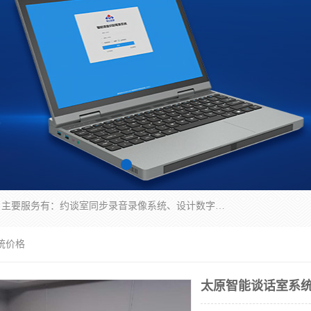
深圳鼎立宏泰科技有限公司专注做语音录像系统；主要服务有：约谈室同步录音录像系统、设计数字询问同步录音录像、数字约谈室同步录音录像、公开听证室、智慧庭审、智能语音识别转写、远程提讯（提审）、记录仪、远程指挥综合管理平台、录播系统等
统价格
太原智能谈话室系