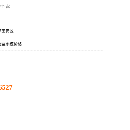
/个 起
市宝安区
话室系统价格
6527