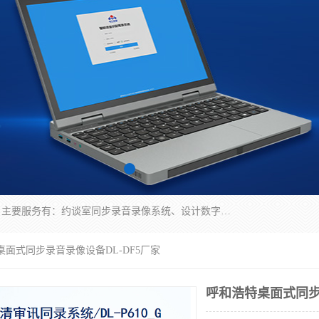
深圳鼎立宏泰科技有限公司专注做语音录像系统；主要服务有：约谈室同步录音录像系统、设计数字询问同步录音录像、数字约谈室同步录音录像、公开听证室、智慧庭审、智能语音识别转写、远程提讯（提审）、记录仪、远程指挥综合管理平台、录播系统等
桌面式同步录音录像设备DL-DF5厂家
呼和浩特桌面式同步