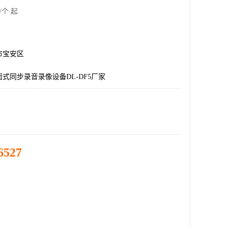
/个 起
市宝安区
式同步录音录像设备DL-DF5厂家
6527