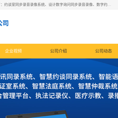
深圳鼎立宏泰科技有限公司专注做语音录像系统；主要服务有：约谈室同步录音录像系统、设计数字询问同步录音录像、数字约谈室同步录音录像、公开听证室、智慧庭审、智能语音识别转写、远程提讯（提审）、记录仪、远程指挥综合管理平台、录播系统等
公司
企业视频
公司介绍
公司动态