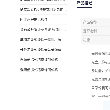
产品描述
鼎立宏泰P80便携式同步录像设备支持双光驱加硬盘同步实时刻录哈希值加密画面合成远程指挥电子笔录温湿度音视频采集视频显示等功能于一体的移动办案终端
阳江远程提讯软件
产品名称
黄石公开听证室系统 智能化水平
是否定制
威海走读式谈话一体机厂家
功能
长沙走读式谈话录音录像价格 高清录屏模式
光盘录像机
潍坊便携式稽查询问价格
光盘录像机
濮阳便携式稽查询问价格
及功能，如
光盘录像机
盘录像机可
容。一些光