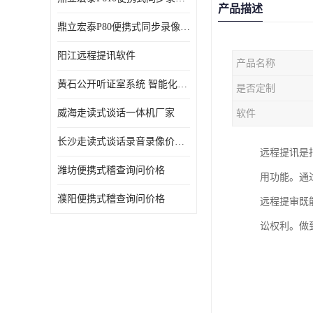
产品描述
鼎立宏泰P80便携式同步录像设备支持双光驱加硬盘同步实时刻录哈希值加密画面合成远程指挥电子笔录温湿度音视频采集视频显示等功能于一体的移动办案终端
阳江远程提讯软件
产品名称
黄石公开听证室系统 智能化水平
是否定制
威海走读式谈话一体机厂家
软件
长沙走读式谈话录音录像价格 高清录屏模式
远程提讯是
潍坊便携式稽查询问价格
用功能。通
濮阳便携式稽查询问价格
远程提审既
讼权利。做