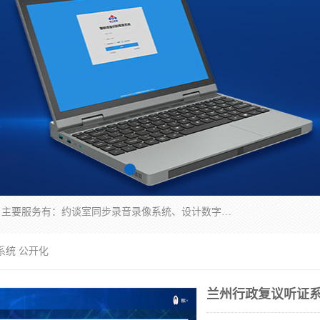
深圳鼎立宏泰科技有限公司专注做语音录像系统；主要服务有：约谈室同步录音录像系统、设计数字询问同步录音录像、数字约谈室同步录音录像、公开听证室、智慧庭审、智能语音识别转写、远程提讯（提审）、记录仪、远程指挥综合管理平台、录播系统等
系统 公开化
兰州行政复议听证系