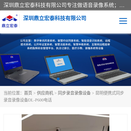
深圳鼎立宏泰科技有限公司专注做语音录像系统；主要服务有：约谈室同步录音录像系统、设计数字询问同步录音录像、数字约谈室同步录音录像、公开听证室、智慧庭审、智能语音识别转写、远程提讯（提审）、记录仪、远程指挥综合管理平台、录播系统等
深圳鼎立宏泰科技有限公司
同步录音录像设备
便携式审讯设备
数字法庭
听证室
远程提讯
语音识别
当前位置：
首页
>
供应商机
>
同步录音录像设备
> 昆明便携式同步
录音录像设备DL-P600电话