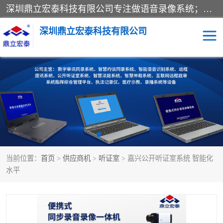
深圳鼎立宏泰科技有限公司专注做语音录像系统；主要服务有：约谈室同步录音录像系统、设计数字询问同步录音录像、数字约谈室同步录音录像、公开听证室、智慧庭审、智能语音识别转写、远程提讯（提审）、记录仪、远程指挥综合管理平台、录播系统等
深圳鼎立宏泰科技有限公司
同步录音录像设备
便携式审讯设备
数字法庭
听证室
远程提讯
语音识别
当前位置：
首页
>
供应商机
>
听证室
> 嘉兴公开听证室系统 智能化
水平