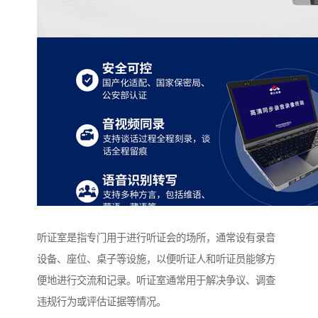
听证室是指专门用于进行听证会的场所，通常设有录音
设备、座位、桌子等设施，以便听证人和听证员能够方
便地进行交流和记录。听证室通常用于解决争议、调查
违规行为或评估证据等情况。