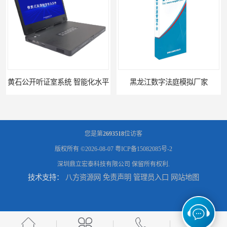
黄石公开听证室系统 智能化水平
黑龙江数字法庭模拟厂家
您是第
2693518
位访客
版权所有 ©2026-08-07
粤ICP备15082085号-2
深圳鼎立宏泰科技有限公司
保留所有权利.
技术支持：
八方资源网
免责声明
管理员入口
网站地图
六盘水模拟法庭厂家
承德心理咨询录像室厂家