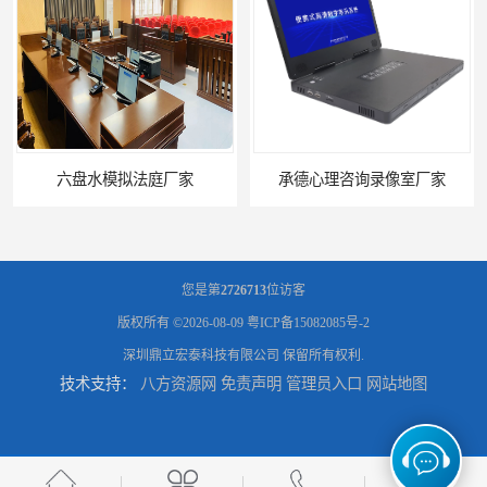
六盘水模拟法庭厂家
承德心理咨询录像室厂家
您是第
2726713
位访客
版权所有 ©2026-08-09
粤ICP备15082085号-2
深圳鼎立宏泰科技有限公司
保留所有权利.
技术支持：
八方资源网
免责声明
管理员入口
网站地图
潍坊智能语音识别转写费用 规范化
晋中远程提讯设备