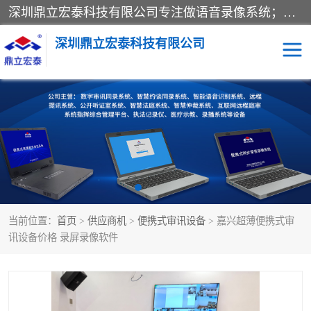
深圳鼎立宏泰科技有限公司专注做语音录像系统；主要服务有：约谈室同步录音录像系统、设计数字询问同步录音录像、数字约谈室同步录音录像、公开听证室、智慧庭审、智能语音识别转写、远程提讯（提审）、记录仪、远程指挥综合管理平台、录播系统等
深圳鼎立宏泰科技有限公司
同步录音录像设备
便携式审讯设备
数字法庭
听证室
远程提讯
语音识别
当前位置：
首页
>
供应商机
>
便携式审讯设备
> 嘉兴超薄便携式审
讯设备价格 录屏录像软件