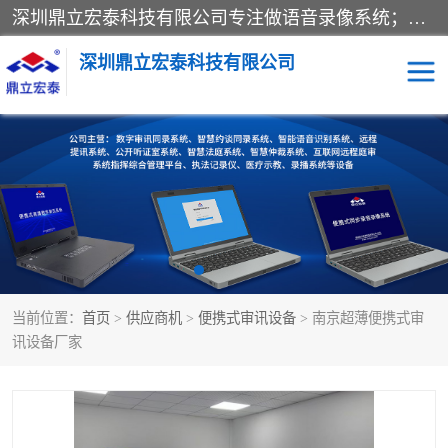
深圳鼎立宏泰科技有限公司专注做语音录像系统；主要服务有：约谈室同步录音录像系统、设计数字询问同步录音录像、数字约谈室同步录音录像、公开听证室、智慧庭审、智能语音识别转写、远程提讯（提审）、记录仪、远程指挥综合管理平台、录播系统等
深圳鼎立宏泰科技有限公司
同步录音录像设备
便携式审讯设备
数字法庭
听证室
远程提讯
语音识别
当前位置：
首页
>
供应商机
>
便携式审讯设备
> 南京超薄便携式审
讯设备厂家