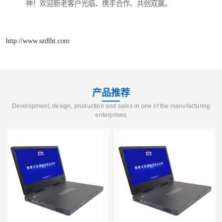
神！欢迎新老客户光临、携手合作、共创双赢。
http://www.szdlht.com
产品推荐
Development, design, production and sales in one of the manufacturing
enterprises