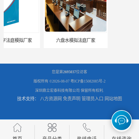
六盘水模拟法庭厂家
承德心理咨询录像室厂家
您是第
2695037
位访客
版权所有 ©2026-08-07
粤ICP备15082085号-2
深圳鼎立宏泰科技有限公司
保留所有权利.
技术支持：
八方资源网
免责声明
管理员入口
网站地图
潍坊智能语音识别转写费用 规范化
晋中远程提讯设备
首页
产品分类
热线电话
在线咨询