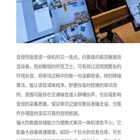
音频性能是该一体机的又一亮点。内置级的高灵敏度拾
音设备，宛如敏锐的听觉卫士，可有效过滤周围繁杂的
环境杂音，将审讯过程中的每一句话都收录。特的降噪
算法，能让语音清晰纯净，即便在临时搭建的审讯场
所，周围可能存在交通噪音或人群嘈杂声，也丝毫影响
音频的采集质量，保证审讯记录完整且准确无误，为案
件办理提供坚实可靠的音频依据。​
强大的数据存储能力为便携式审讯一体机增色不少。它
配备大容量高速硬盘，如同一个巨大的信息仓库，可长