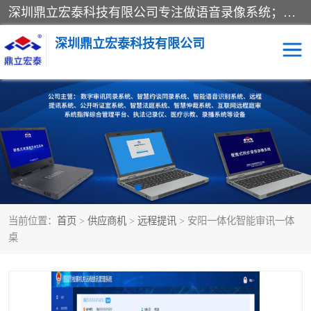
深圳鼎立宏泰科技有限公司专注做语音录像系统；主要服务有：约谈室同步录音录像系统、设计数字询问同步录音录像、数字约谈室同步录音录像、公开听证室、智慧庭审、智能语音识别转写、远程提讯（提审）、记录仪、远程指挥综合管理平台、录播系统等
深圳鼎立宏泰科技有限公司
同步录音录像设备
便携式审讯设备
数字法庭
听证室
远程提讯
语音识别
当前位置：
首页
>
供应商机
>
远程提讯
> 安阳一体化智能审讯一体
桌